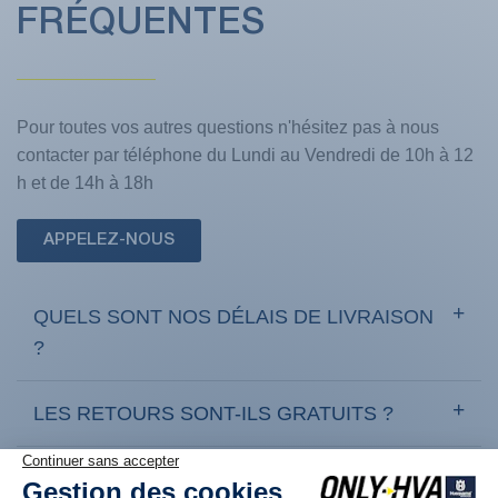
FRÉQUENTES
Pour toutes vos autres questions n'hésitez pas à nous
contacter par téléphone du Lundi au Vendredi de 10h à 12
h et de 14h à 18h
APPELEZ-NOUS
QUELS SONT NOS DÉLAIS DE LIVRAISON
?
LES RETOURS SONT-ILS GRATUITS ?
COMMENT RETOURNER UN PRODUIT ?