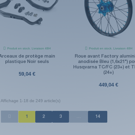
Produit en stock. Livraison 48H
Produit en stock. Livraison 48H
Arceaux de protège main
Roue avant Factory alumi
plastique Noir seuls
anodisée Bleu (1,6x21") po
Husqvarna TC/FC (23+) et T
(24+)
59,04 €
449,04 €
Affichage 1-18 de 249 article(s)
1
2
3
…
14