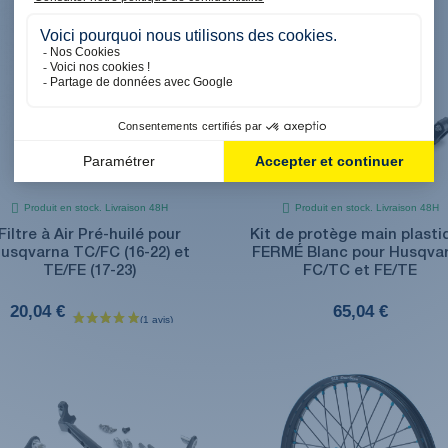
Produit en stock. Livraison 48H
Produit en stock. Livraison 48H
Filtre à Air Pré-huilé pour
Kit de protège main plasti
usqvarna TC/FC (16-22) et
FERMÉ Blanc pour Husqva
TE/FE (17-23)
FC/TC et FE/TE
20,04 €
65,04 €