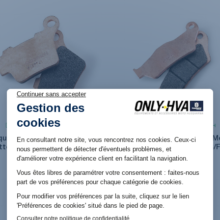
Produit en stock. Livraison 48H
Produit en stock. Livraison 48H
quette de frein Arrière Métal
Plaquette de frein Avant M
itté pour Husqvarna FC/FE -
fritté pour Husqvarna FC/F
TC/TE
TC/TE
39,96 €
39,96 €