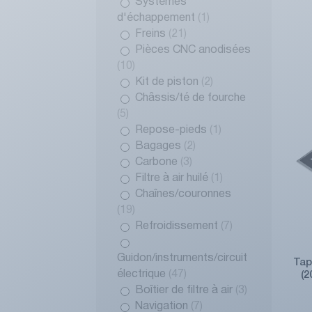
Systèmes
d'échappement
(1)
Freins
(21)
Pièces CNC anodisées
(10)
Kit de piston
(2)
Châssis/té de fourche
(5)
Repose-pieds
(1)
Bagages
(2)
Carbone
(3)
Filtre à air huilé
(1)
Chaînes/couronnes
(19)
Refroidissement
(7)
Guidon/instruments/circuit
Tap
électrique
(47)
(
Boîtier de filtre à air
(3)
Navigation
(7)