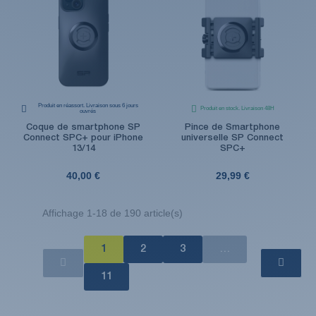
Produit en réassort. Livraison sous 6 jours
Produit en stock. Livraison 48H
ouvrés
Coque de smartphone SP
Pince de Smartphone
Connect SPC+ pour iPhone
universelle SP Connect
13/14
SPC+
40,00 €
29,99 €
Affichage 1-18 de 190 article(s)
1
2
3
…
11