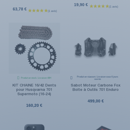
19,90 €
63,78 €
Produit en réassort. Livraison sous 6 jours
Produit en stock. Livraison 48H
ouvrés
KIT CHAINE 16/42 Dents
Sabot Moteur Carbone Fox
pour Husqvarna 701
Boîte à Outils 701 Enduro
Supermoto (16-24)
499,00 €
160,20 €