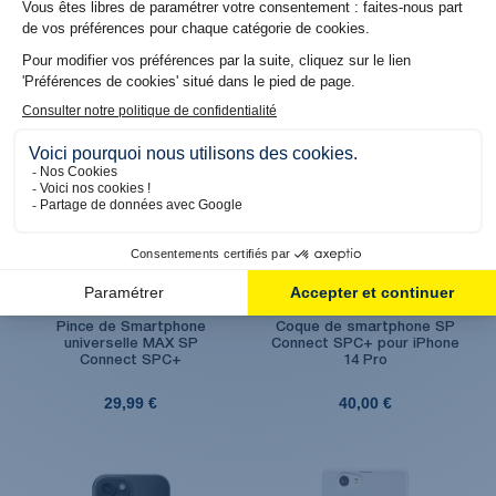
39,99 €
39,99 €
Produit en réassort. Livraison sous 6 jours
Produit en stock. Livraison 48H
ouvrés
Pince de Smartphone
Coque de smartphone SP
universelle MAX SP
Connect SPC+ pour iPhone
Connect SPC+
14 Pro
29,99 €
40,00 €