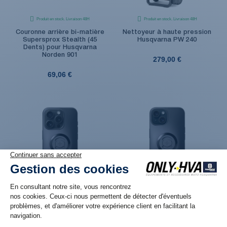
Produit en stock. Livraison 48H
Produit en stock. Livraison 48H
Couronne arrière bi-matière
Nettoyeur à haute pression
Supersprox Stealth (45
Husqvarna PW 240
Dents) pour Husqvarna
Norden 901
279,00 €
69,06 €
(1 avis)
Produit en réassort. Livraison sous 6 jours
Produit en stock. Livraison 48H
ouvrés
Coque de smartphone SP
Coque de smartphone SP
Connect SPC+ pour iPhone
Connect SPC+ pour iPhone
15 Pro
15