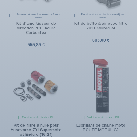
Produit en réassort. Livraison sous 6 jours
Produit en réassort. Livraison sous 6 jours
ouvrés
ouvrés
Kit d'amortisseur de
Kit de boîte à air avec filtre
direction 701 Enduro
701 Enduro/SM
Carbonfox
603,00 €
555,89 €
Produit en stock. Livraison 48H
Produit en stock. Livraison 48H
Kit de filtre à huile pour
Lubrifiant de chaîne moto
Husqvarna 701 Supermoto
ROUTE MOTUL C2
et Enduro (16-24)