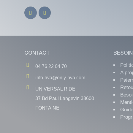
CONTACT
BESOIN
Polit
04 76 22 04 70
A pro
info-hva@only-hva.com
Paiem
Retou
UNIVERSAL RIDE
Besoi
37 Bd Paul Langevin 38600
Menti
FONTAINE
Guide
Progr