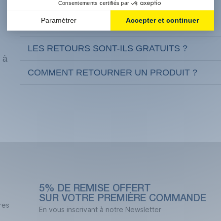
QUELS SONT NOS DÉLAIS DE LIVRAISON ?
LES RETOURS SONT-ILS GRATUITS ?
 à
COMMENT RETOURNER UN PRODUIT ?
5% DE REMISE OFFERT
SUR VOTRE PREMIÈRE COMMANDE
res
En vous inscrivant à notre Newsletter