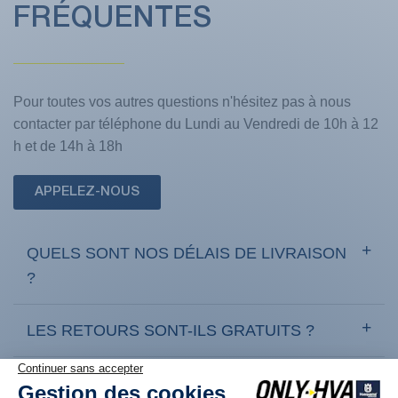
FRÉQUENTES
Pour toutes vos autres questions n'hésitez pas à nous
contacter par téléphone du Lundi au Vendredi de 10h à 12
h et de 14h à 18h
APPELEZ-NOUS
QUELS SONT NOS DÉLAIS DE LIVRAISON
?
LES RETOURS SONT-ILS GRATUITS ?
COMMENT RETOURNER UN PRODUIT ?