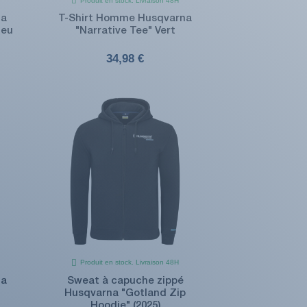
Produit en stock. Livraison 48H
na
T-Shirt Homme Husqvarna
leu
"Narrative Tee" Vert
34,98 €
Produit en stock. Livraison 48H
na
Sweat à capuche zippé
Husqvarna "Gotland Zip
Hoodie" (2025)