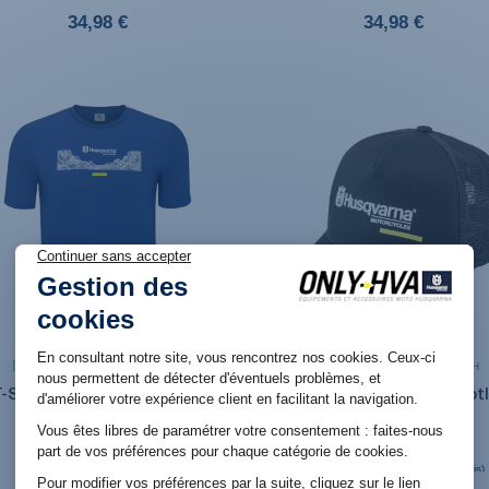
34,98 €
34,98 €
Produit en stock. Livraison 48H
Produit en stock. Livraison 48H
T-Shirt Homme Husqvarna
Casquette Husqvarna "Got
"Gotland Tee" Bleu
Trucker Cap" 2025
34,98 €
29,94 €