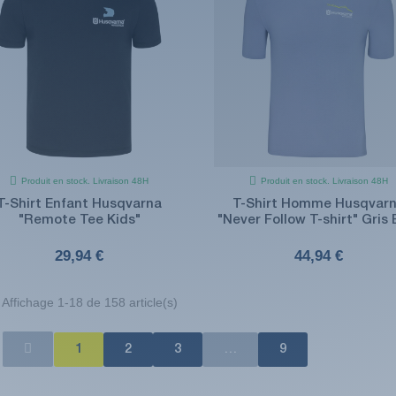
Produit en stock. Livraison 48H
Produit en stock. Livraison 48H
T-Shirt Enfant Husqvarna
T-Shirt Homme Husqvar
"Remote Tee Kids"
"Never Follow T-shirt" Gris 
29,94 €
44,94 €
Affichage 1-18 de 158 article(s)
1
2
3
…
9