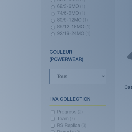
62/0-3MO
(1)
68/3-6MO
(1)
74/6-9MO
(1)
80/9-12MO
(1)
86/12-18MO
(1)
92/18-24MO
(1)
COULEUR
(POWERWEAR)
Cas
HVA COLLECTION
Progress
(2)
Team
(7)
RS Replica
(3)