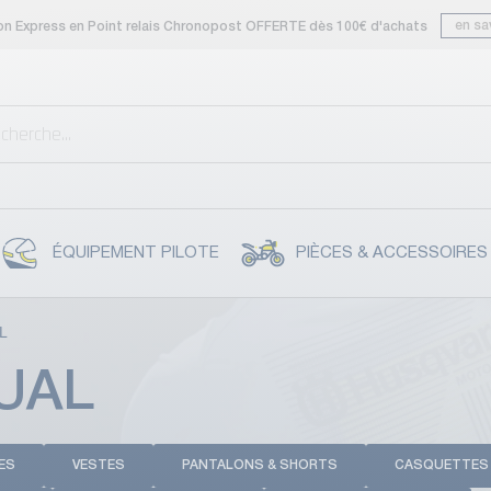
en sa
son Express en Point relais Chronopost OFFERTE dès 100€ d'achats
ÉQUIPEMENT PILOTE
PIÈCES & ACCESSOIRES
L
SUAL
ES
VESTES
PANTALONS & SHORTS
CASQUETTES