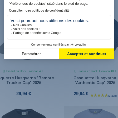
Produit en stock. Livraison 48H
Produit en stock. Livraison 48H
quette Husqvarna "Remote
Casquette Husqvarna
Trucker Cap" 2025
"Authentic Cap" 2025
29,94 €
29,94 €