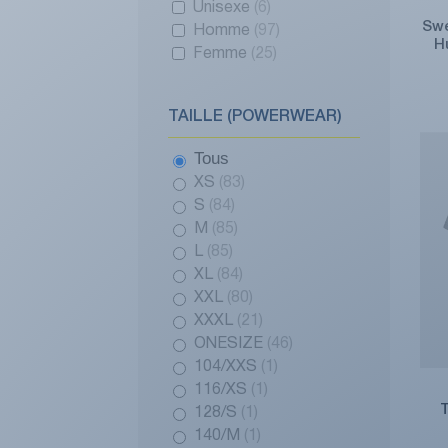
Unisexe
(6)
Swe
Homme
(97)
H
Femme
(25)
TAILLE (POWERWEAR)
Tous
XS
(83)
S
(84)
M
(85)
L
(85)
XL
(84)
XXL
(80)
XXXL
(21)
ONESIZE
(46)
104/XXS
(1)
116/XS
(1)
128/S
(1)
140/M
(1)