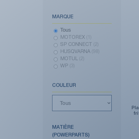
MARQUE
Tous
MOTOREX
(1)
SP CONNECT
(2)
HUSQVARNA
(98)
MOTUL
(2)
WP
(3)
COULEUR
Pla
fr
MATIÈRE
(POWERPARTS)