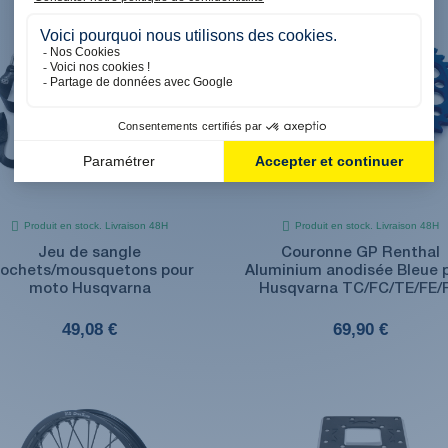
Produit en stock. Livraison 48H
Produit en stock. Livraison 48H
Jeu de sangle
Couronne GP Renthal
rochets/mousquetons pour
Aluminium anodisée Bleue 
moto Husqvarna
Husqvarna TC/FC/TE/FE/
49,08 €
69,90 €