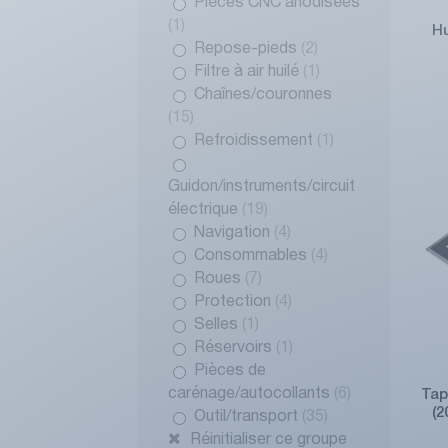
Pièces CNC anodisées
(1)
H
Repose-pieds
(2)
Filtre à air huilé
(1)
Chaînes/couronnes
(15)
Refroidissement
(1)
Guidon/instruments/circuit
électrique
(19)
Navigation
(4)
Consommables
(4)
Roues
(7)
Protection
(4)
Selles
(1)
Réservoirs
(1)
Pièces de
carénage/autocollants
(6)
Tap
(
Outil/transport
(35)
Réinitialiser ce groupe