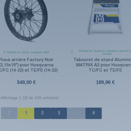
Produit en réassort. Livraison sous 6 j
Produit en stock. Livraison 48H
ouvrés
Roue arrière Factory Noir
Tabouret de stand Alumin
(2,15x19") pour Husqvarna
MATRIX A2 pour Husqvar
/FC (14-22) et TE/FE (14-22)
TC/FC et TE/FE
549,00 €
189,96 €
Affichage 1-18 de 106 article(s)
1
2
3
…
6