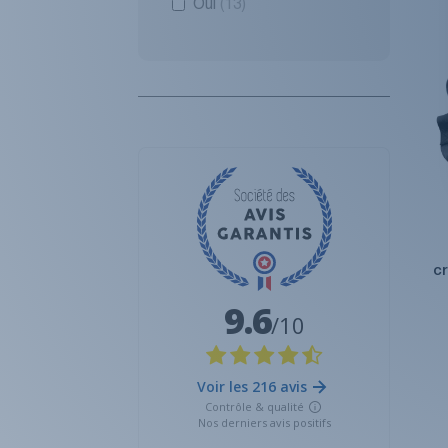
Oui
(13)
c