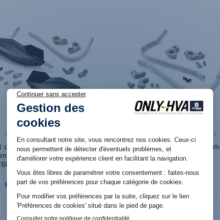
Produit en stock. Livraison 48H
Produit en stock. Livraison 48H
t de protège main renforcé
Kit d’arceau de protège-m
uminium fermé Noir pour 701
aluminium seuls
SUPERMOTO / ENDURO
89,88 €
99,00 €