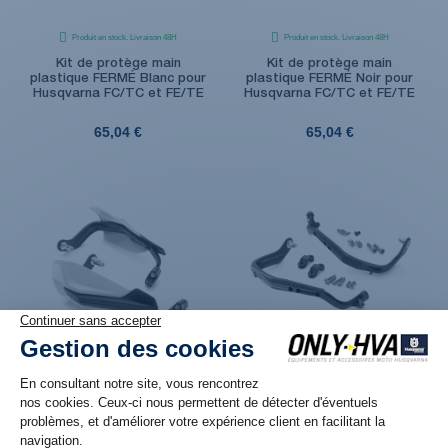
Produit en stock. Livraison 48H
Produit en stock. Livraison 48H
Kit de protège main
Kit de protège main
plastique FERMÉ Blanc pour
plastique FERMÉ Noir pour
Husqvarna FC/TC et FE/TE
Husqvarna FC/TC et FE/TE
65,04 €
65,04 €
Produit en stock. Livraison 48H
Produit en stock. Livraison 48H
Kit de protège main
Arceaux de protège main
plastique FERMÉ Blanc pour
plastique Noir seuls
Husqvarna FC/TC et FE/TE