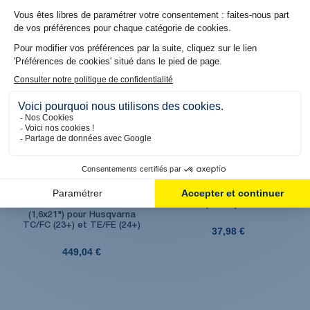
59,04 €
65,04 €
Produit en stock. Livraison 48H
Produit en stock. Livraison 48H
Roue avant Factory
Kit d'arceau de protège
aluminium anodisée Bleu
main plastique seuls
(1,6x21") pour Husqvarna
TC/FC (23+) et TE/FE (24+)
37,98 €
449,04 €