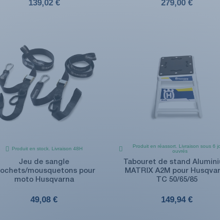
139,02 €
279,00 €
Produit en réassort. Livraison sous 6 j
Produit en stock. Livraison 48H
ouvrés
Jeu de sangle
Tabouret de stand Alumin
rochets/mousquetons pour
MATRIX A2M pour Husqva
moto Husqvarna
TC 50/65/85
49,08 €
149,94 €