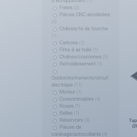
d'échappement
(1)
Freins
(3)
Pièces CNC anodisées
(4)
Châssis/té de fourche
(1)
Carbone
(1)
Filtre à air huilé
(1)
Chaînes/couronnes
(5)
Refroidissement
(1)
Guidon/instruments/circuit
électrique
(11)
Moteur
(1)
Consommables
(4)
Roues
(1)
Selles
(1)
Réservoirs
(3)
Tap
(
Pièces de
carénage/autocollants
(4)