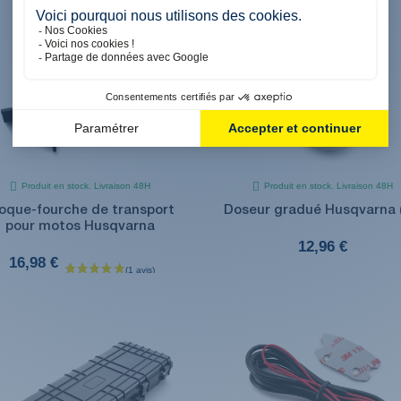
Produit en stock. Livraison 48H
Produit en stock. Livraison 48H
oque-fourche de transport
Doseur gradué Husqvarna (
pour motos Husqvarna
12,96 €
16,98 €