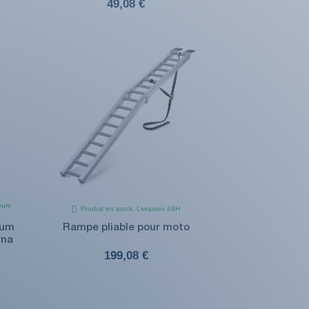
49,08 €
ours
Produit en stock. Livraison 48H
ium
Rampe pliable pour moto
rna
199,08 €