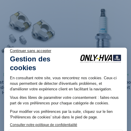
Produit en stock. Livraison 48H
Produit en stock. Livraison 48H
stème d'amortissement de
Bougie Factory iridium po
idon progressif (PHDS) pour
Husqvarna TC 85 (14-24) et
Husqvarna Norden 901
125/150 (14-25)
199,08 €
59,04 €