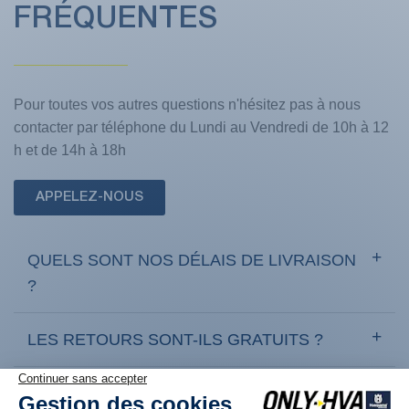
FRÉQUENTES
Pour toutes vos autres questions n'hésitez pas à nous
contacter par téléphone du Lundi au Vendredi de 10h à 12
h et de 14h à 18h
APPELEZ-NOUS
QUELS SONT NOS DÉLAIS DE LIVRAISON
?
LES RETOURS SONT-ILS GRATUITS ?
COMMENT RETOURNER UN PRODUIT ?