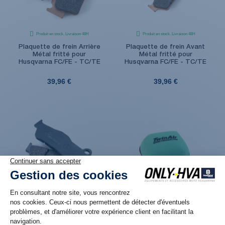
Produit en stock. Livraison 48H
Produit en stock. Livraison 48H
Plaquette de frein Arrière
Plaquette de frein Avant
Métal fritté pour
Métal fritté pour
Husqvarna FC/FE - TC/TE
Husqvarna FC/FE - TC/TE
39,96 €
39,96 €
Produit en stock. Livraison 48H
Produit en stock. Livraison 48H
Plaquette de frein Avant
Filtre à Air Pré-huilé pour
Organique pour Husqvarna
Husqvarna TC/FC (16-22) et