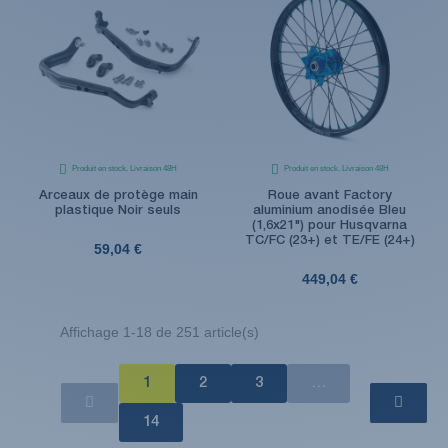
Produit en stock. Livraison 48H
Produit en stock. Livraison 48H
Arceaux de protège main
Roue avant Factory
plastique Noir seuls
aluminium anodisée Bleu
(1,6x21") pour Husqvarna
TC/FC (23+) et TE/FE (24+)
59,04 €
449,04 €
Affichage 1-18 de 251 article(s)
1
2
3
…
14