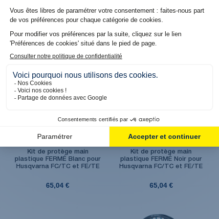
FC/FE - TC/TE
TE/FE (17-23)
29,94 €
20,04 €
Produit en stock. Livraison 48H
Produit en stock. Livraison 48H
Kit de protège main
Kit de protège main
plastique FERMÉ Blanc pour
plastique FERMÉ Noir pour
Husqvarna FC/TC et FE/TE
Husqvarna FC/TC et FE/TE
65,04 €
65,04 €