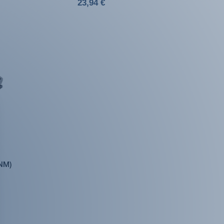
23,94 €
NM)