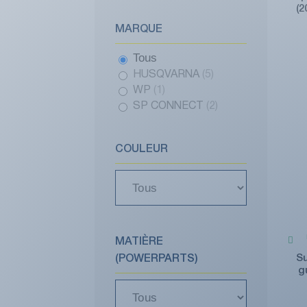
(
MARQUE
Tous
HUSQVARNA
(5)
WP
(1)
SP CONNECT
(2)
COULEUR
MATIÈRE
S
(POWERPARTS)
g