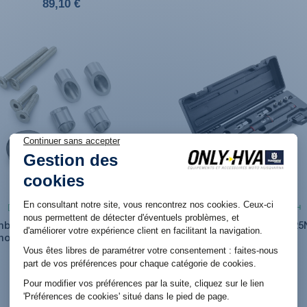
89,10 €
Produit en stock. Livraison 48H
Produit en stock. Livraison 48H
bouts de guidon anodisés
Clé dynamométrique (5-25
noir pour SVARTPILEN ET
WP Suspensions
VITPILEN
279,00 €
29,94 €