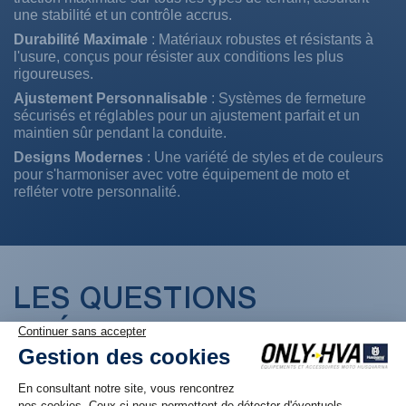
une stabilité et un contrôle accrus.
Durabilité Maximale
: Matériaux robustes et résistants à
l'usure, conçus pour résister aux conditions les plus
rigoureuses.
Ajustement Personnalisable
: Systèmes de fermeture
sécurisés et réglables pour un ajustement parfait et un
maintien sûr pendant la conduite.
Designs Modernes
: Une variété de styles et de couleurs
pour s'harmoniser avec votre équipement de moto et
refléter votre personnalité.
LES QUESTIONS
FRÉQUENTES