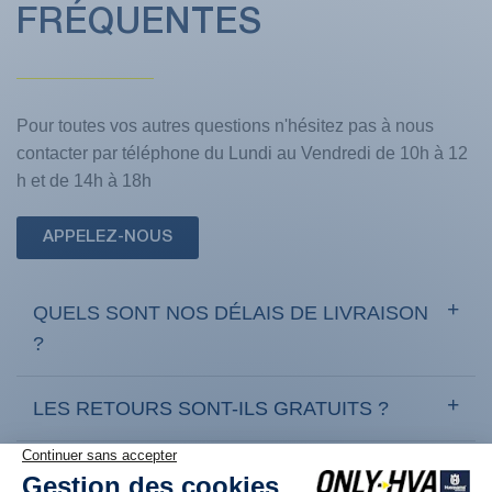
FRÉQUENTES
Pour toutes vos autres questions n'hésitez pas à nous
contacter par téléphone du Lundi au Vendredi de 10h à 12
h et de 14h à 18h
APPELEZ-NOUS
QUELS SONT NOS DÉLAIS DE LIVRAISON
?
LES RETOURS SONT-ILS GRATUITS ?
COMMENT RETOURNER UN PRODUIT ?