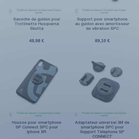
Produit en réassort. Livraison sous 6 jours
Produit en réassort. Livraison sous 6 jours
ouvrés
ouvrés
Sacoche de guidon pour
Support pour smartphone
Trottinette Husqvarna
au guidon avec amortisseur
Skutta
de vibration SPC
49,98 €
89,10 €
Produit en réassort. Livraison sous 6 jours
Produit en réassort. Livraison sous 6 jours
ouvrés
ouvrés
Housse pour smartphone
Adaptateur universel 3M de
SP Connect SPC pour
smartphone SPC pour
Iphone XR
Support Telephone SP
CONNECT