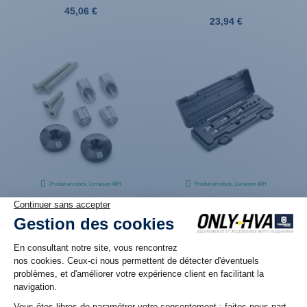
45,06 €
23,94 €
Produit en stock. Livraison 48H
Produit en stock. Livraison 48H
Embouts de guidon
Clé dynamométrique (5-
anodisés noir pour
25NM) WP Suspensions
SVARTPILEN ET VITPILEN
279,00 €
29,94 €
Affichage 1-8 de 8 article(s)