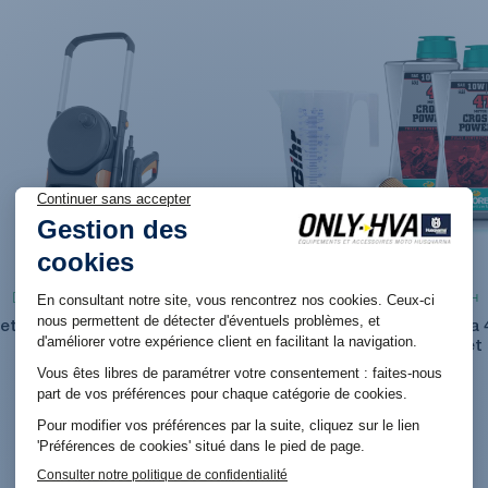
Produit en stock. Livraison 48H
Produit en stock. Livraison 48H
ettoyeur à haute pression
KIT VIDANGE Husqvarna 
Husqvarna PW 240
TEMPS FC/FS 450 (23+) et
450/501 (24+)
279,00 €
79,00 €