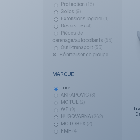
Protection
(15)
Selles
(9)
Extensions logiciel
(1)
Réservoirs
(4)
Pièces de
carénage/autocollants
(55)
Outil/transport
(55)
Réinitialiser ce groupe
MARQUE
Tous
AKRAPOVIC
(3)
MOTUL
(2)
Tra
WP
(9)
D
HUSQVARNA
(262)
MOTOREX
(2)
FMF
(4)