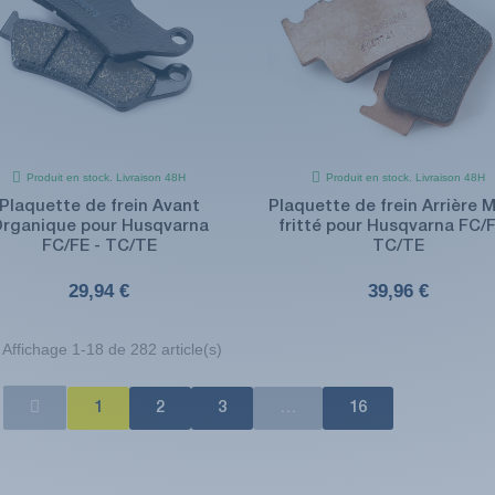
Produit en stock. Livraison 48H
Produit en stock. Livraison 48H
Plaquette de frein Avant
Plaquette de frein Arrière 
rganique pour Husqvarna
fritté pour Husqvarna FC/F
FC/FE - TC/TE
TC/TE
29,94 €
39,96 €
Affichage 1-18 de 282 article(s)
1
2
3
…
16