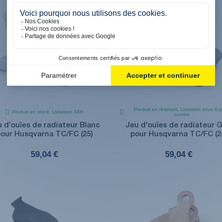
Produit en réassort. Livraison sous 6 j
Produit en stock. Livraison 48H
ouvrés
 d'ouïes de radiateur Blanc
Jeu d'ouïes de radiateur G
our Husqvarna TC/FC (25)
pour Husqvarna TC/FC (2
59,04 €
59,04 €