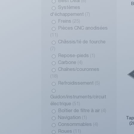
Best Deal
(8)
B
Systèmes
d'échappement
(7)
Freins
(25)
Pièces CNC anodisées
(11)
Châssis/té de fourche
(7)
Repose-pieds
(1)
Carbone
(4)
Chaînes/couronnes
(18)
Refroidissement
(5)
Guidon/instruments/circuit
électrique
(51)
Boîtier de filtre à air
(4)
Navigation
(1)
Tap
(
Consommables
(4)
Roues
(11)