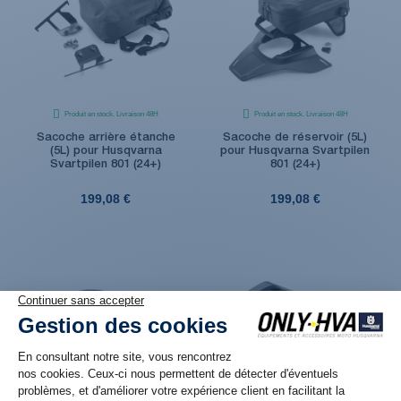
Produit en stock. Livraison 48H
Produit en stock. Livraison 48H
Sacoche arrière étanche
Sacoche de réservoir (5L)
(5L) pour Husqvarna
pour Husqvarna Svartpilen
Svartpilen 801 (24+)
801 (24+)
199,08 €
199,08 €