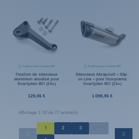
Produit en stock. Livraison 48H
Produit en stock. Livraison 48H
Fixation de silencieux
Silencieux Akrapovič « Slip-
aluminium anodisé pour
on Line » pour Husqvarna
Svartpilen 801 (24+)
Svartpilen 801 (24+)
129,06 €
1 098,96 €
Affichage 1-18 de 77 article(s)
1
2
3
…