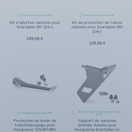
Produit en stock. Livraison 48H
Produit en stock. Livraison 48H
Kit d'ailettes carbone pour
Kit de protection de talons
Svartpilen 801 (24+)
carbone pour Svartpilen 801
(24+)
199,08 €
129,06 €
Produit en réassort. Livraison sous 6 jours
Produit en stock. Livraison 48H
ouvrés
Protection de levier de
Support de sacoche
frein/Embrayage pour
latérale Gauche pour
Husqvarna 125/401/801
Husqvarna Svartpilen et