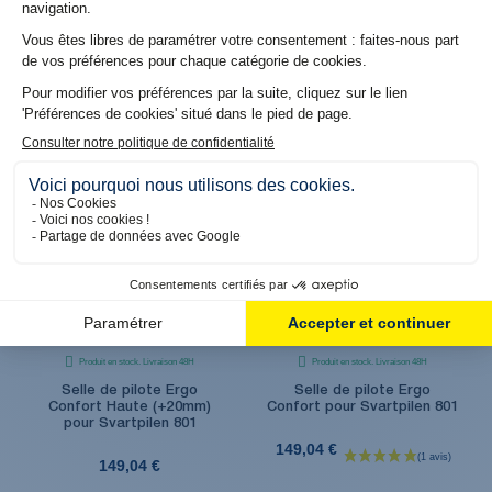
Produit en stock. Livraison 48H
Produit en stock. Livraison 48H
Selle passager Ergo
Capot de selle passager
Confort pour Svartpilen 801
pour Svartpilen 801
119,04 €
79,08 €
Produit en stock. Livraison 48H
Produit en stock. Livraison 48H
Selle de pilote Ergo
Selle de pilote Ergo
Confort Haute (+20mm)
Confort pour Svartpilen 801
pour Svartpilen 801
149,04 €
149,04 €