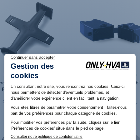
Produit en stock. Livraison 48H
Produit en stock. Livraison 48H
oque-fourche de transport
Boîtier de bougie et fusib
pour motos Husqvarna
Husqvarna
16,98 €
5,94 €