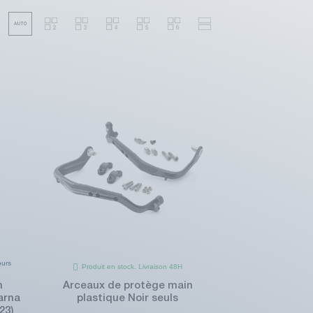
ours
Produit en stock. Livraison 48H
n
Arceaux de protège main
arna
plastique Noir seuls
23)