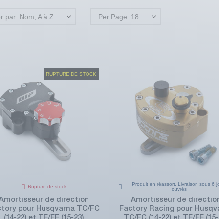
er par: Nom, A à Z
Per Page: 18
RUPTURE DE STOCK
Produit en réassort. Livraison sous 6 j
Rupture de stock
ouvrés
Amortisseur de direction
Amortisseur de directio
ctory pour Husqvarna TC/FC
Factory Racing pour Husqv
(14-22) et TE/FE (15-23)
TC/FC (14-22) et TE/FE (15-