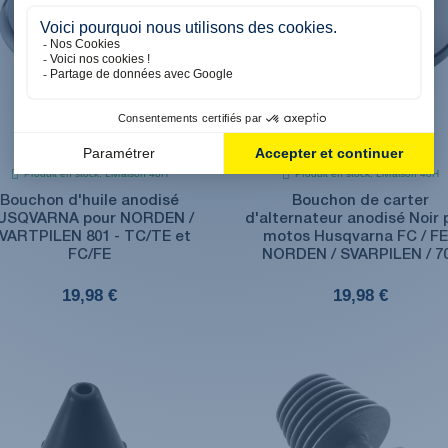
Produit en stock. Livraison 48H
Produit en stock. Livraison 48H
Bouchon d'huile anodisé
Bouchon de carter
USQVARNA pour NORDEN /
d'alternateur anodisé Noir 
VARTPILEN 801 - TC/TE et
motos Husqvarna FC / FE
FC/FE
NORDEN / SVARPILEN / 7
19,98 €
19,98 €