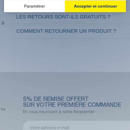
QUELS SONT NOS DÉLAIS DE LIVRAISON ?
LES RETOURS SONT-ILS GRATUITS ?
 à
COMMENT RETOURNER UN PRODUIT ?
5% DE REMISE OFFERT
SUR VOTRE PREMIÈRE COMMANDE
res
En vous inscrivant à notre Newsletter