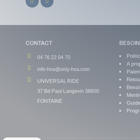
CONTACT
BESOIN
Polit
04 76 22 04 70
A pro
info-hva@only-hva.com
Paiem
Retou
UNIVERSAL RIDE
Besoi
37 Bd Paul Langevin 38600
Menti
FONTAINE
Guide
Progr