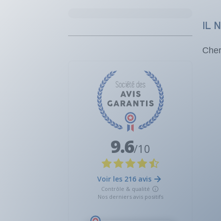
IL 
Cher