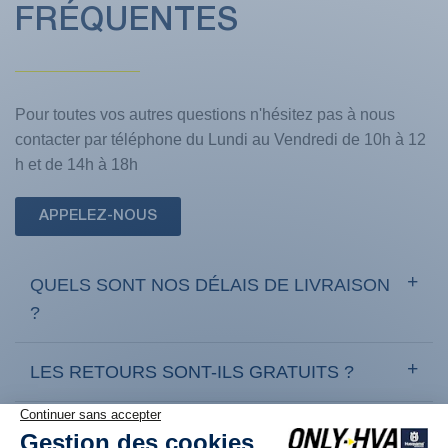
FRÉQUENTES
Pour toutes vos autres questions n'hésitez pas à nous
contacter par téléphone du Lundi au Vendredi de 10h à 12
h et de 14h à 18h
APPELEZ-NOUS
QUELS SONT NOS DÉLAIS DE LIVRAISON
?
LES RETOURS SONT-ILS GRATUITS ?
COMMENT RETOURNER UN PRODUIT ?