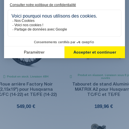
Produit en réassort. Livraison sous 6 j
Produit en stock. Livraison 48H
ouvrés
Roue arrière Factory Noir
Tabouret de stand Alumin
(2,15x19") pour Husqvarna
MATRIX A2 pour Husqvar
/FC (14-22) et TE/FE (14-22)
TC/FC et TE/FE
549,00 €
189,96 €