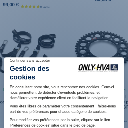
99,00 €
Produit en stock. Livraison 48H
Produit en stock. Livraison 48H
Jeu de sangle
Couronne GP Renthal
rochets/mousquetons pour
Aluminium anodisée Noire 
moto Husqvarna
Husqvarna TC/FC/TE/FE/
49,08 €
69,90 €