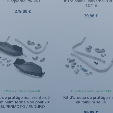
Husqvarna PW 240
fritté pour Husqvarna FC/F
TC/TE
279,00 €
39,96 €
Produit en stock. Livraison 48H
Produit en stock. Livraison 48H
t de protège main renforcé
Kit d’arceau de protège-m
uminium fermé Noir pour 701
aluminium seuls
SUPERMOTO / ENDURO
89,88 €