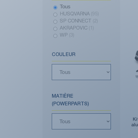
Tous
HUSQVARNA
(95)
SP CONNECT
(2)
AKRAPOVIC
(1)
WP
(3)
COULEUR
MATIÈRE
(POWERPARTS)
Ki
al