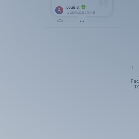
Fac
TC