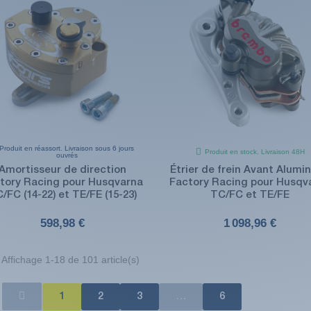
Produit en réassort. Livraison sous 6 jours
Produit en stock. Livraison 48H
ouvrés
Amortisseur de direction
Étrier de frein Avant Alumi
tory Racing pour Husqvarna
Factory Racing pour Husqv
/FC (14-22) et TE/FE (15-23)
TC/FC et TE/FE
598,98 €
1 098,96 €
Affichage 1-18 de 101 article(s)
1
2
3
…
6