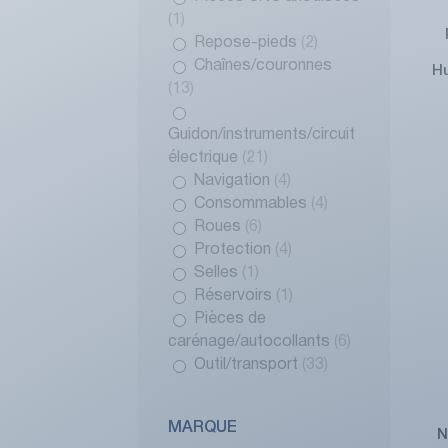
(1)
Repose-pieds
(2)
Chaînes/couronnes
H
(13)
Guidon/instruments/circuit
électrique
(21)
Navigation
(4)
Consommables
(4)
Roues
(6)
Protection
(4)
Selles
(1)
Réservoirs
(1)
Pièces de
carénage/autocollants
(6)
Outil/transport
(33)
MARQUE
N