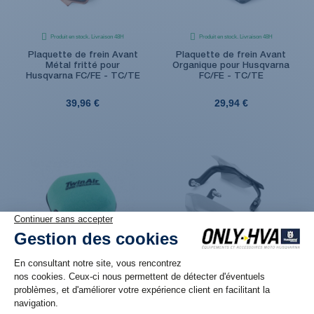
Produit en stock. Livraison 48H
Produit en stock. Livraison 48H
Plaquette de frein Avant
Plaquette de frein Avant
Métal fritté pour
Organique pour Husqvarna
Husqvarna FC/FE - TC/TE
FC/FE - TC/TE
39,96 €
29,94 €
Produit en stock. Livraison 48H
Produit en stock. Livraison 48H
Filtre à Air Pré-huilé pour
Kit de protège main
Husqvarna TC/FC (16-22) et
plastique FERMÉ Blanc pour
TE/FE (17-23)
Husqvarna FC/TC et FE/TE