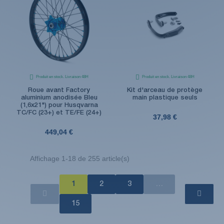
Produit en stock. Livraison 48H
Produit en stock. Livraison 48H
Roue avant Factory
Kit d'arceau de protège
aluminium anodisée Bleu
main plastique seuls
(1,6x21") pour Husqvarna
TC/FC (23+) et TE/FE (24+)
37,98 €
449,04 €
Affichage 1-18 de 255 article(s)
1
2
3
…
15