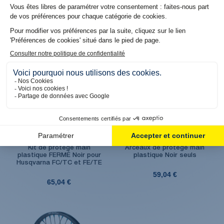
20,04 €
65,04 €
Produit en stock. Livraison 48H
Produit en stock. Livraison 48H
Kit de protège main
Arceaux de protège main
plastique FERMÉ Noir pour
plastique Noir seuls
Husqvarna FC/TC et FE/TE
59,04 €
65,04 €