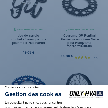
Produit en stock. Livraison 48H
Produit en stock. Livraison 48H
Jeu de sangle
Couronne GP Renthal
crochets/mousquetons
Aluminium anodisée Noire
pour moto Husqvarna
pour Husqvarna
TC/FC/TE/FE/FS
49,08 €
69,90 €