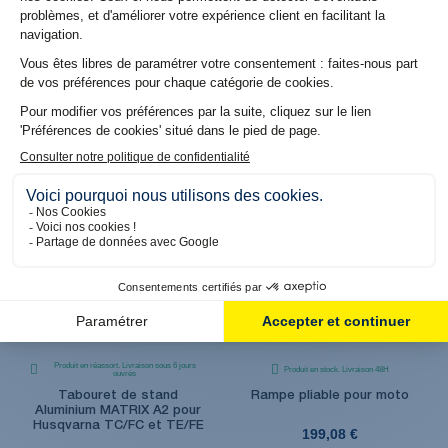
Produit en stock. Livraison 48H
Produit en stock. Livraison 48H
Couronne GP Renthal
Roue arrière Factory Noir
Aluminium anodisée Bleue
(2,15x19") pour Husqvarna
pour Husqvarna
TC/FC (14-22) et TE/FE (14-
TC/FC/TE/FE/FS
22)
69,90 €
549,00 €
Produit en réassort. Livraison sous 6 jours
Produit en stock. Livraison 48H
ouvrés
Tabouret de stand
Rampe pliable pour moto
Aluminium MATRIX A2 pour
Husqvarna TC/FC et TE/FE
199,08 €