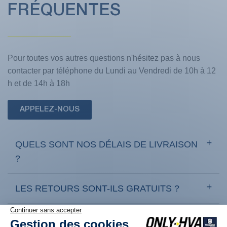
FRÉQUENTES
Pour toutes vos autres questions n'hésitez pas à nous
contacter par téléphone du Lundi au Vendredi de 10h à 12
h et de 14h à 18h
APPELEZ-NOUS
QUELS SONT NOS DÉLAIS DE LIVRAISON
?
LES RETOURS SONT-ILS GRATUITS ?
COMMENT RETOURNER UN PRODUIT ?