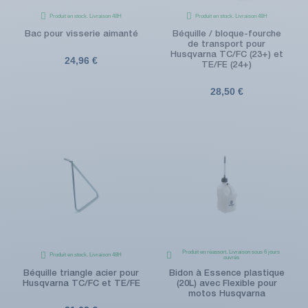
Produit en stock. Livraison 48H
Produit en stock. Livraison 48H
Bac pour visserie aimanté
Béquille / bloque-fourche
de transport pour
Husqvarna TC/FC (23+) et
24,96 €
TE/FE (24+)
28,50 €
Produit en réassort. Livraison sous 6 jours
Produit en stock. Livraison 48H
ouvrés
Béquille triangle acier pour
Bidon à Essence plastique
Husqvarna TC/FC et TE/FE
(20L) avec Flexible pour
motos Husqvarna