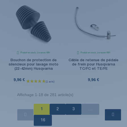
Produit en stock. Livraison 48H
Produit en stock. Livraison 48H
Bouchon de protection de
Câble de retenue de pédale
silencieux pour lavage moto
de frein pour Husqvarna
(22-42mm) Husqvarna
TC/FC et TE/FE
9,96 €
9,96 €
Affichage 1-18 de 281 article(s)
1
2
3
…
16