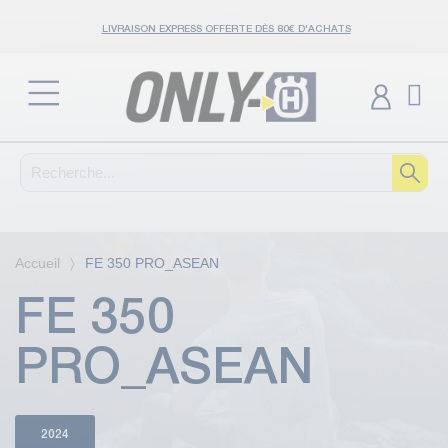
LIVRAISON EXPRESS OFFERTE DÈS 80€ D'ACHATS
Accueil
FE 350 PRO_ASEAN
FE 350
PRO_ASEAN
2024