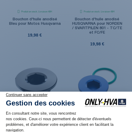
Produit en stock. Livraison 48H
Produit en stock. Livraison 48H
Bouchon d'huile anodisé
Bouchon d'huile anodisé
Bleu pour Motos Husqvarna
HUSQVARNA pour NORDEN
/ SVARTPILEN 801 - TC/TE
et FC/FE
19,98 €
19,98 €
Produit en réassort. Livraison sous 6 jours
Produit en stock. Livraison 48H
ouvrés
Bouchon de carter
Bouchon de carter
d'alternateur anodisé Noir
d'alternateur Factory
pour motos Husqvarna FC /
Racing anodisé bleu pour