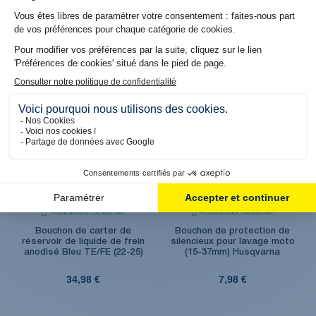
FE / NORDEN / SVARPILEN /
FC (16-25) et FE (17-25)
701
19,98 €
19,98 €
Produit en stock. Livraison 48H
Produit en stock. Livraison 48H
Bouchon de carter de
Bouchon de protection de
réservoir de liquide de frein
silencieux pour lavage moto
anodisé Bleu TE/FE (22-25)
(15-37mm) Husqvarna
34,98 €
7,98 €