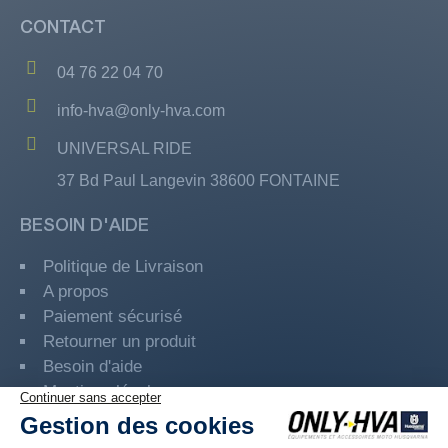
CONTACT
04 76 22 04 70
info-hva@only-hva.com
UNIVERSAL RIDE
37 Bd Paul Langevin 38600 FONTAINE
BESOIN D'AIDE
Politique de Livraison
A propos
Paiement sécurisé
Retourner un produit
Besoin d'aide
Mentions légales
Guide des Tailles
Programme Fidélité