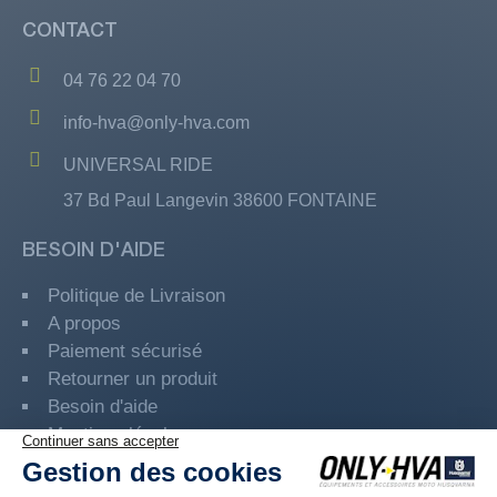
CONTACT
04 76 22 04 70
info-hva@only-hva.com
UNIVERSAL RIDE
37 Bd Paul Langevin 38600 FONTAINE
BESOIN D'AIDE
Politique de Livraison
A propos
Paiement sécurisé
Retourner un produit
Besoin d'aide
Mentions légales
Guide des Tailles
Programme Fidélité