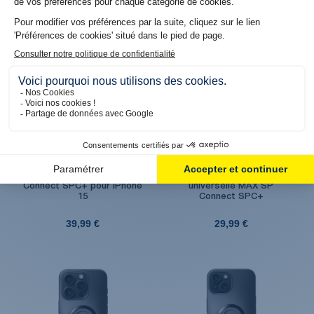
Produit en réassort. Livraison sous 6 jours
Produit en stock. Livraison 48H
ouvrés
Coque de smartphone SP
Pince de Smartphone
Connect SPC+ pour iPhone
universelle MAX SP
15
Connect SPC+
39,99 €
29,99 €