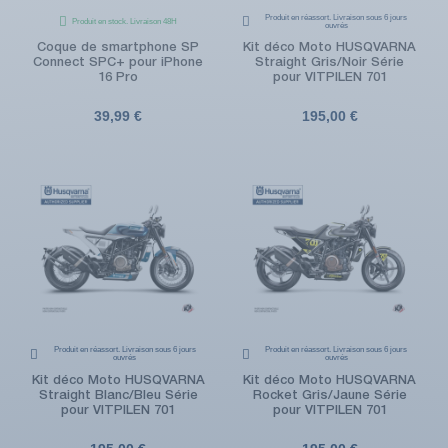
Produit en réassort. Livraison sous 6 jours
Produit en stock. Livraison 48H
ouvrés
Coque de smartphone SP
Kit déco Moto HUSQVARNA
Connect SPC+ pour iPhone
Straight Gris/Noir Série
16 Pro
pour VITPILEN 701
39,99 €
195,00 €
Produit en réassort. Livraison sous 6 jours
Produit en réassort. Livraison sous 6 jours
ouvrés
ouvrés
Kit déco Moto HUSQVARNA
Kit déco Moto HUSQVARNA
Straight Blanc/Bleu Série
Rocket Gris/Jaune Série
pour VITPILEN 701
pour VITPILEN 701