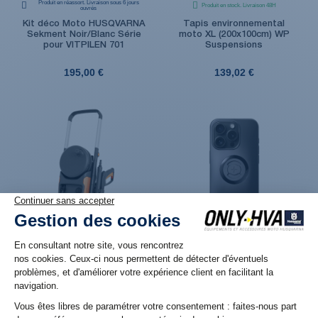
Produit en réassort. Livraison sous 6 jours
Produit en stock. Livraison 48H
ouvrés
Kit déco Moto HUSQVARNA
Tapis environnemental
Sekment Noir/Blanc Série
moto XL (200x100cm) WP
pour VITPILEN 701
Suspensions
195,00 €
139,02 €
Produit en réassort. Livraison sous 6 jours
Produit en stock. Livraison 48H
ouvrés
Nettoyeur à haute pression
Coque de smartphone SP
Husqvarna PW 240
Connect SPC+ pour iPhone
15 Pro
279,00 €
39,99 €