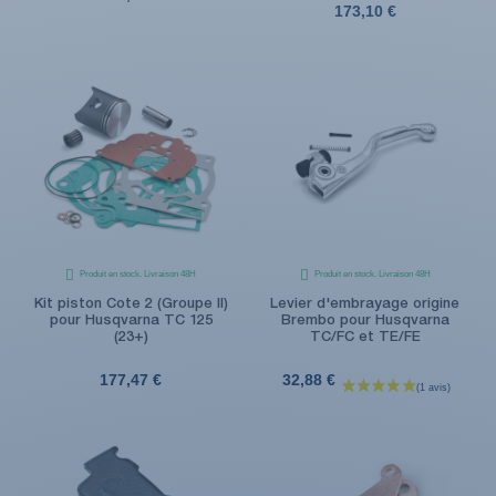
173,10 €
Produit en stock. Livraison 48H
Produit en stock. Livraison 48H
Kit piston Cote 2 (Groupe II)
Levier d'embrayage origine
pour Husqvarna TC 125
Brembo pour Husqvarna
(23+)
TC/FC et TE/FE
177,47 €
32,88 €