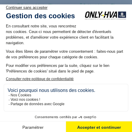
Produit en stock. Livraison 48H
Produit en stock. Livraison 48H
Plaquette de frein Avant
Plaquette de frein Arrière
Organique pour Husqvarna
Métal fritté pour
FC/FE - TC/TE
Husqvarna FC/FE - TC/TE
29,94 €
39,96 €
Produit en stock. Livraison 48H
Produit en stock. Livraison 48H
Filtre à Air Pré-huilé pour
Kit de protège main
Husqvarna TC/FC (16-22) et
plastique FERMÉ Blanc pour
TE/FE (17-23)
Husqvarna FC/TC et FE/TE
20,04 €
65,04 €