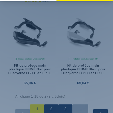
Produit en stock. Livraison 48H
Produit en stock. Livraison 48H
Kit de protège main
Kit de protège main
plastique FERMÉ Noir pour
plastique FERMÉ Blanc pour
Husqvarna FC/TC et FE/TE
Husqvarna FC/TC et FE/TE
65,04 €
65,04 €
Affichage 1-18 de 279 article(s)
1
2
3
…