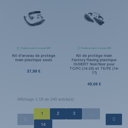
Produit en stock. Livraison 48H
Produit en stock. Livraison 48H
Kit d'arceau de protège
Kit de protège main
main plastique seuls
Factory Racing plastique
OUVERT Noir/Noir pour
TC/FC (14-25) et TE/FE (14-
37,98 €
17)
49,08 €
Affichage 1-18 de 240 article(s)
1
2
3
…
14