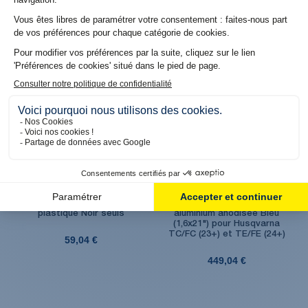
65,04 €
65,04 €
Produit en stock. Livraison 48H
Produit en stock. Livraison 48H
Arceaux de protège main
Roue avant Factory
plastique Noir seuls
aluminium anodisée Bleu
(1,6x21") pour Husqvarna
TC/FC (23+) et TE/FE (24+)
59,04 €
449,04 €