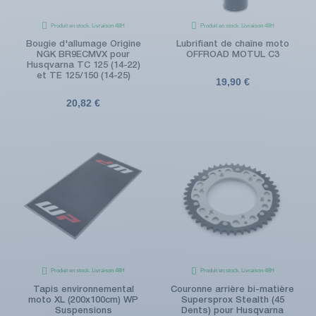
Produit en stock. Livraison 48H
Produit en stock. Livraison 48H
Bougie d'allumage Origine
Lubrifiant de chaîne moto
NGK BR9ECMVX pour
OFFROAD MOTUL C3
Husqvarna TC 125 (14-22)
et TE 125/150 (14-25)
19,90 €
20,82 €
Produit en stock. Livraison 48H
Produit en stock. Livraison 48H
Tapis environnemental
Couronne arrière bi-matière
moto XL (200x100cm) WP
Supersprox Stealth (45
Suspensions
Dents) pour Husqvarna