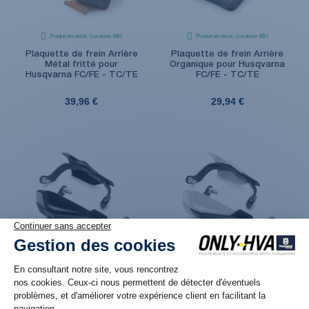
Produit en stock. Livraison 48H
Produit en stock. Livraison 48H
Plaquette de frein Arrière
Plaquette de frein Arrière
Métal fritté pour
Organique pour Husqvarna
Husqvarna FC/FE - TC/TE
FC/FE - TC/TE
39,96 €
29,94 €
Produit en stock. Livraison 48H
Produit en stock. Livraison 48H
Kit de protège main
Kit de protège main
plastique FERMÉ Noir pour
plastique FERMÉ Blanc pour
Husqvarna FC/TC et FE/TE
Husqvarna FC/TC et FE/TE