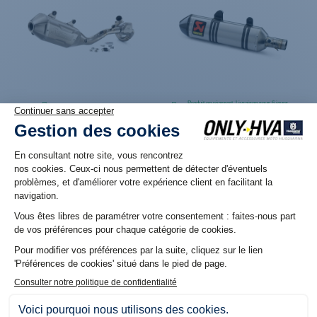
Produit en réassort. Livraison sous 6 jours
Produit en stock. Livraison 48H
ouvrés
Ligne complète Akrapovič
Silencieux Akrapovič « Slip-
« Racing Line » pour
on Line » embout carbone
Husqvarna FS et FC 450
pour Husqvarna FE (14-16)
(23+)
699,90 €
1 398,96 €