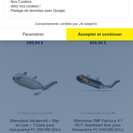
Produit en réassort. Livraison sous 6 jours
Produit en stock. Livraison 48H
ouvrés
Silencieux Akrapovič « Slip-
Silencieux Akrapovič « Slip-
on Line » Titane pour
on Line » pour Husqvarna FE
Husqvarna FE (13-16)
(20-23)
599,94 €
699,90 €
Produit en stock. Livraison 48H
Produit en stock. Livraison 48H
Silencieux Akrapovič « Slip-
Silencieux FMF Factory 4.1
on Line » Titane pour
RCT Aluminium Noir pour
Husqvarna FC 350/450 (23+)
Husqvarna FC 250/350 (23+)