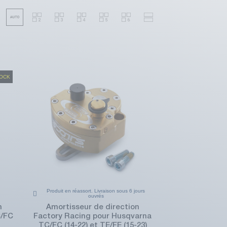
TOCK
Produit en réassort. Livraison sous 6 jours
ouvrés
n
Amortisseur de direction
C/FC
Factory Racing pour Husqvarna
TC/FC (14-22) et TE/FE (15-23)