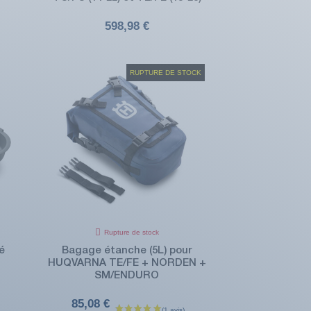
598,98 €
RUPTURE DE STOCK
Rupture de stock
é
Bagage étanche (5L) pour
HUQVARNA TE/FE + NORDEN +
SM/ENDURO
85,08 €