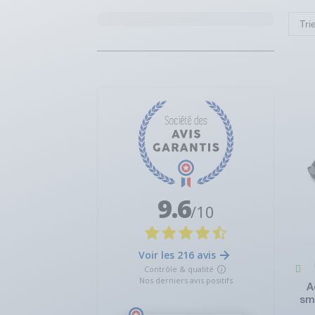
Tri
A
sm