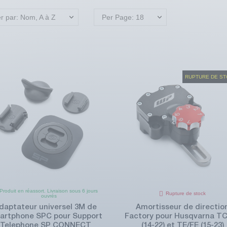
er par: Nom, A à Z
Per Page: 18
RUPTURE DE S
Produit en réassort. Livraison sous 6 jours
Rupture de stock
ouvrés
daptateur universel 3M de
Amortisseur de directio
artphone SPC pour Support
Factory pour Husqvarna T
Telephone SP CONNECT
(14-22) et TE/FE (15-23)