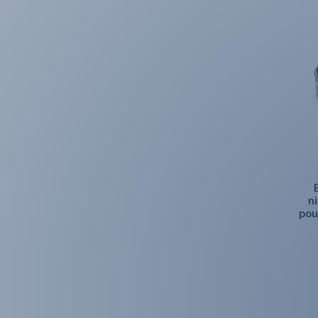
n
pou