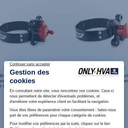
Produit en stock. Livraison 48H
Produit en stock. Livraison 48H
Bloque fourche départ à 2
Bloque fourche départ Fac
iveaux Factory anodisé WP
anodisé WP pour Husqvar
r Husqvarna TC/FC et TE/FE
TC/FC et TE/FE
99,00 €
99,00 €