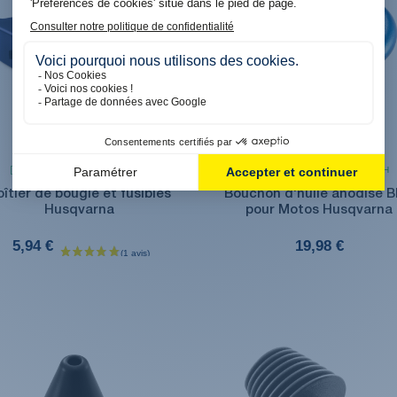
Produit en stock. Livraison 48H
Produit en stock. Livraison 48H
oîtier de bougie et fusibles
Bouchon d'huile anodisé B
Husqvarna
pour Motos Husqvarna
5,94 €
19,98 €