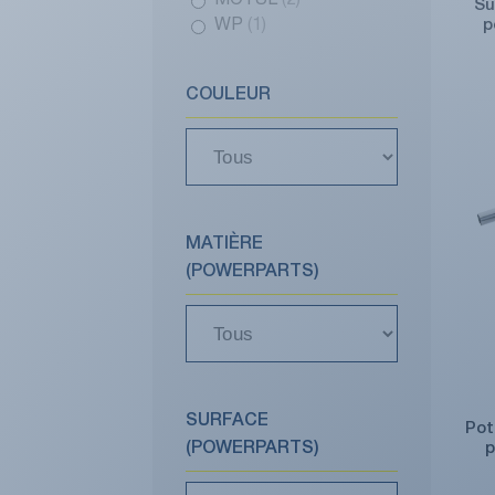
MOTUL
(2)
Su
p
WP
(1)
COULEUR
MATIÈRE
(POWERPARTS)
SURFACE
Pot
p
(POWERPARTS)