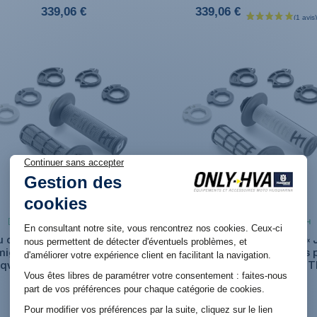
339,06 €
339,06 €
Produit en stock. Livraison 48H
Produit en stock. Livraison 48H
 de poignées lock-on « Jeff
Jeu de poignées lock-on « 
mig » FERMEES Grises pour
Emig » FERMEES Blanches 
qvarna TC/FC (23+) et TE/FE
Husqvarna TC/FC (23+) et T
(24+)
(24+)
34,98 €
34,98 €