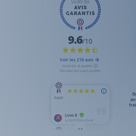
S
av
fre