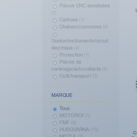
Pièces CNC anodisées
(1)
Carbone
(1)
Chaînes/couronnes
(4)
Guidon/instruments/circuit
électrique
(4)
Protection
(1)
Pièces de
carénage/autocollants
(2)
Outil/transport
(3)
MARQUE
Tous
MOTOREX
(1)
FMF
(4)
HUSQVARNA
(15)
C