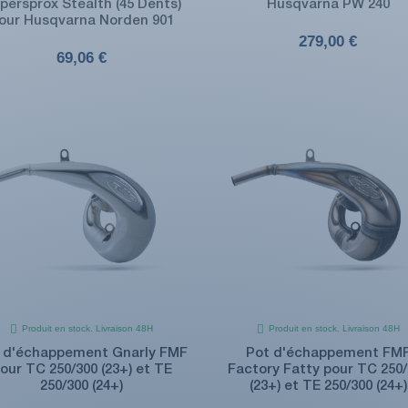
persprox Stealth (45 Dents)
Husqvarna PW 240
our Husqvarna Norden 901
279,00 €
69,06 €
Produit en stock. Livraison 48H
Produit en stock. Livraison 48H
 d'échappement Gnarly FMF
Pot d'échappement FM
our TC 250/300 (23+) et TE
Factory Fatty pour TC 250/
250/300 (24+)
(23+) et TE 250/300 (24+)