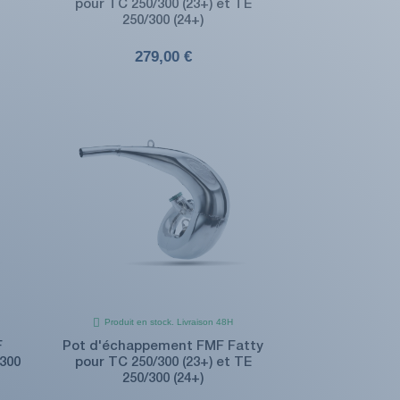
pour TC 250/300 (23+) et TE
250/300 (24+)
279,00 €
Produit en stock. Livraison 48H
F
Pot d'échappement FMF Fatty
300
pour TC 250/300 (23+) et TE
250/300 (24+)