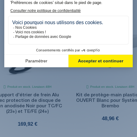
Produit en stock. Livraison 48H
Produit en stock. Livraison 48H
upport d'étrier de frein Alu
Kit de protège-main plast
ec protection de disque de
OUVERT Blanc pour Systè
in anodisée Noir pour TC/FC
Brembo
(23+) et TE/FE (24+)
48,96 €
169,92 €