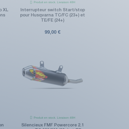
Produit en stock. Livraison 48H
o XL
Interrupteur switch Start/stop
ons
pour Husqvarna TC/FC (23+) et
TE/FE (24+)
99,00 €
Produit en stock. Livraison 48H
on
Silencieux FMF Powercore 2.1