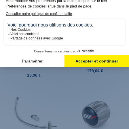
Produit en réassort. Livraison sous 6 jours
Produit en stock. Livraison 48H
ouvrés
Bouchon de réservoir de
Butée d'amortisseur de
liquide de frein Brembo
direction pour Husqvarna
anodisé Bleu pour TC/FC
TC/FC (16-22)
(14-25) et TE/FE (14/17)
179,04 €
19,98 €