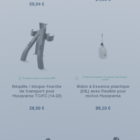
59,04 €
Produit en réassort. Livraison sous 6 jours
Produit en stock. Livraison 48H
ouvrés
Béquille / bloque-fourche
Bidon à Essence plastique
de transport pour
(20L) avec Flexible pour
Husqvarna TC/FC (14-22)
motos Husqvarna
28,50 €
89,10 €