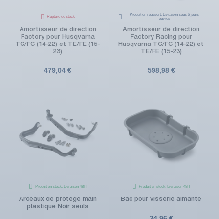
Produit en réassort. Livraison sous 6 jours
Rupture de stock
ouvrés
Amortisseur de direction
Amortisseur de direction
Factory pour Husqvarna
Factory Racing pour
TC/FC (14-22) et TE/FE (15-
Husqvarna TC/FC (14-22) et
23)
TE/FE (15-23)
479,04 €
598,98 €
Produit en stock. Livraison 48H
Produit en stock. Livraison 48H
Arceaux de protège main
Bac pour visserie aimanté
plastique Noir seuls
24,96 €