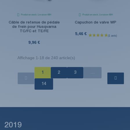
Produit en stock. Livraison 48H
Produit en stock. Livraison 48H
Câble de retenue de pédale
Capuchon de valve WP
de frein pour Husqvarna
TC/FC et TE/FE
5,46 €
9,96 €
Affichage 1-18 de 240 article(s)
1
2
3
…
14
(1 avis)
2019