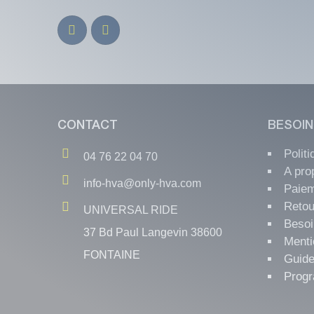
CONTACT
BESOIN
Polit
04 76 22 04 70
A pro
info-hva@only-hva.com
Paiem
Retou
UNIVERSAL RIDE
Besoi
37 Bd Paul Langevin 38600
Menti
FONTAINE
Guide
Progr