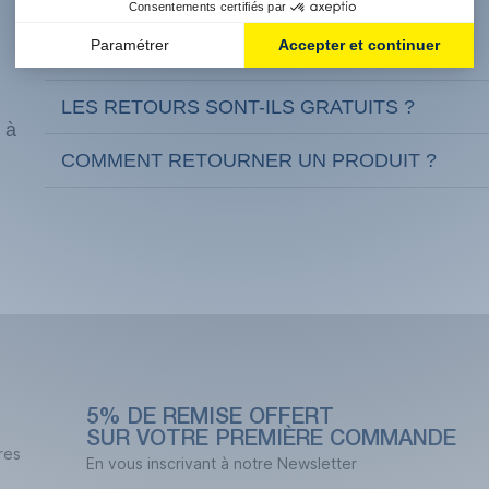
QUELS SONT NOS DÉLAIS DE LIVRAISON ?
LES RETOURS SONT-ILS GRATUITS ?
 à
COMMENT RETOURNER UN PRODUIT ?
5% DE REMISE OFFERT
SUR VOTRE PREMIÈRE COMMANDE
res
En vous inscrivant à notre Newsletter