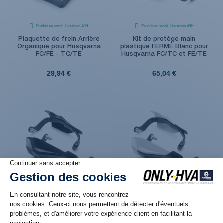
Produit en stock. Livraison 48H
Produit en stock. Livraison 48H
Plaquette de frein Arrière
Kit de protège main
Organique pour Husqvarna
plastique FERMÉ Blanc pour
FC/FE - TC/TE
Husqvarna FC/TC et FE/TE
29,94 €
65,04 €
Produit en stock. Livraison 48H
Produit en stock. Livraison 48H
Kit de protège main
Kit de protège main
plastique FERMÉ Noir pour
plastique FERMÉ Blanc pour
Husqvarna FC/TC et FE/TE
Husqvarna FC/TC et FE/TE