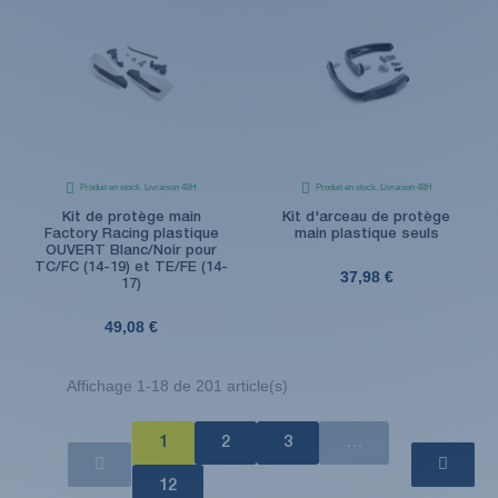
Produit en stock. Livraison 48H
Produit en stock. Livraison 48H
Kit de protège main
Kit d'arceau de protège
Factory Racing plastique
main plastique seuls
OUVERT Blanc/Noir pour
TC/FC (14-19) et TE/FE (14-
37,98 €
17)
49,08 €
Affichage 1-18 de 201 article(s)
1
2
3
…
12