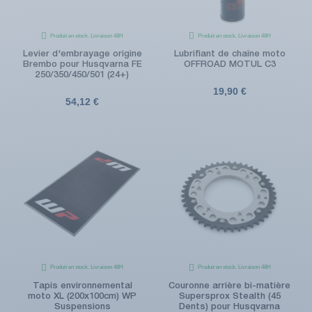
Produit en stock. Livraison 48H
Produit en stock. Livraison 48H
Levier d'embrayage origine
Lubrifiant de chaîne moto
Brembo pour Husqvarna FE
OFFROAD MOTUL C3
250/350/450/501 (24+)
19,90 €
54,12 €
Produit en stock. Livraison 48H
Produit en stock. Livraison 48H
Tapis environnemental
Couronne arrière bi-matière
moto XL (200x100cm) WP
Supersprox Stealth (45
Suspensions
Dents) pour Husqvarna