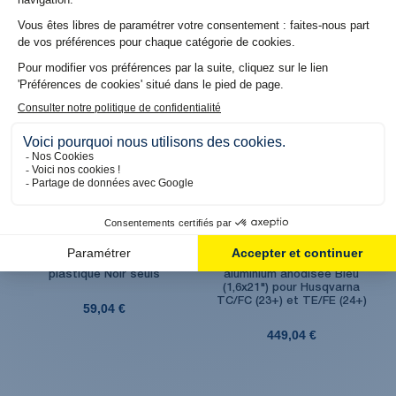
65,04 €
65,04 €
Produit en stock. Livraison 48H
Produit en stock. Livraison 48H
Arceaux de protège main
Roue avant Factory
plastique Noir seuls
aluminium anodisée Bleu
(1,6x21") pour Husqvarna
TC/FC (23+) et TE/FE (24+)
59,04 €
449,04 €
(1 avis)