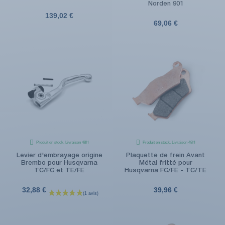
Norden 901
139,02 €
69,06 €
Produit en stock. Livraison 48H
Produit en stock. Livraison 48H
Levier d'embrayage origine
Plaquette de frein Avant
Brembo pour Husqvarna
Métal fritté pour
TC/FC et TE/FE
Husqvarna FC/FE - TC/TE
32,88 €
39,96 €