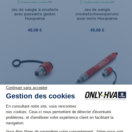
Produit en stock. Livraison 48H
Produit en stock. Livraison 48H
Jeu de sangle à crochets
Jeu de sangle
avec passants guidon
crochets/mousquetons
Husqvarna
pour moto Husqvarna
49,08 €
49,08 €
Produit en réassort. Livraison sous 6 jours
Produit en réassort. Livraison sous 6 jours
ouvrés
ouvrés
Raccord de fixation rapide
Outil de réglage de
de fourche à air WP
pression de fourche à air
Suspensions
WP Suspensions
44,94 €
79,92 €