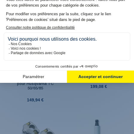
Produit en réassort. Livraison sous 6 jours
Produit en stock. Livraison 48H
ouvrés
Tabouret de stand
Rampe pliable pour moto
Aluminium MATRIX A2M
pour Husqvarna TC
199,08 €
50/65/85
149,94 €