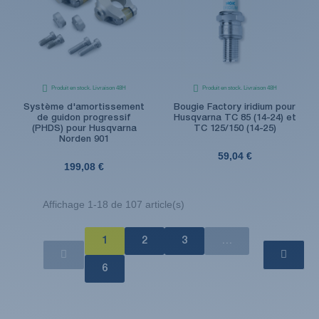
Produit en stock. Livraison 48H
Produit en stock. Livraison 48H
Système d'amortissement
Bougie Factory iridium pour
de guidon progressif
Husqvarna TC 85 (14-24) et
(PHDS) pour Husqvarna
TC 125/150 (14-25)
Norden 901
59,04 €
199,08 €
Affichage 1-18 de 107 article(s)
1
2
3
…
6