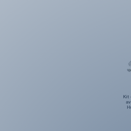
Kit
av
H