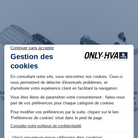
Produit en stock. Livraison 48H
Produit en stock. Livraison 48H
te-bagages pour Husqvarna
Protection de levier de
125 et 401 SVARTPILEN /
frein/Embrayage pour
VITPILEN (24+)
Husqvarna 125/401/801
SVARTPILEN / VITPILEN (2
149,04 €
139,02 €