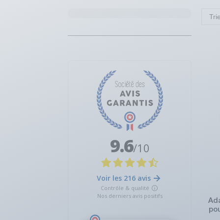
Tri
Ada
pou