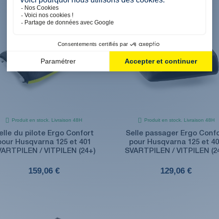
Produit en stock. Livraison 48H
Produit en stock. Livraison 48H
elle du pilote Ergo Confort
Selle passager Ergo Conf
pour Husqvarna 125 et 401
pour Husqvarna 125 et 4
ARTPILEN / VITPILEN (24+)
SVARTPILEN / VITPILEN (2
159,06 €
129,06 €