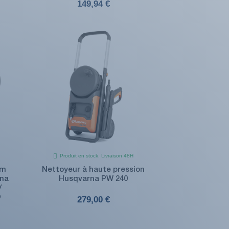
149,94 €
Produit en stock. Livraison 48H
um
Nettoyeur à haute pression
rna
Husqvarna PW 240
/
O
279,00 €