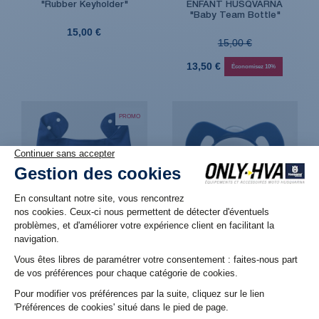
"Rubber Keyholder"
ENFANT HUSQVARNA
"Baby Team Bottle"
15,00 €
15,00 €
13,50 €
Économisez 10%
PROMO
Produit en stock. Livraison 48H
Produit en stock. Livraison 48H
BAOIR BEBE HUSQVARNA
TETINES HUSQVARNA
"Baby Team Bib"
"Dummy"
12,96 €
6,96 €
11,66 €
Économisez 10%