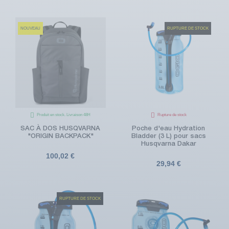
NOUVEAU
RUPTURE DE STOCK
Produit en stock. Livraison 48H
Rupture de stock
SAC À DOS HUSQVARNA
Poche d'eau Hydration
"ORIGIN BACKPACK"
Bladder (3 L) pour sacs
Husqvarna Dakar
100,02 €
29,94 €
RUPTURE DE STOCK