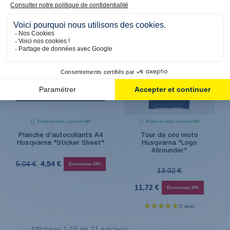
(1 avis)
PROMO
PROMO
Produit en stock. Livraison 48H
Produit en stock. Livraison 48H
Planche d'autocollants A4
Tour de cou moto
Husqvarna "Sticker Sheet"
Husqvarna "Logo
Allrounder"
5,04 €
4,54 €
Économisez 10%
13,02 €
11,72 €
Économisez 10%
Affichage 1-18 de 21 article(s)