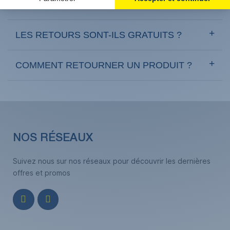
?
LES RETOURS SONT-ILS GRATUITS ?
COMMENT RETOURNER UN PRODUIT ?
NOS RÉSEAUX
Suivez nous sur nos réseaux pour découvrir les dernières
offres et promos