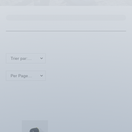
Trier par: Nom, A à Z
Per Page: 18