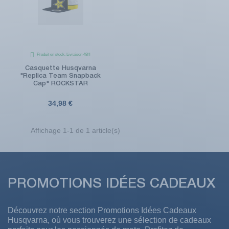
Produit en stock. Livraison 48H
Casquette Husqvarna
"Replica Team Snapback
Cap" ROCKSTAR
34,98 €
Affichage 1-1 de 1 article(s)
PROMOTIONS IDÉES CADEAUX
Découvrez notre section Promotions Idées Cadeaux
Husqvarna, où vous trouverez une sélection de cadeaux