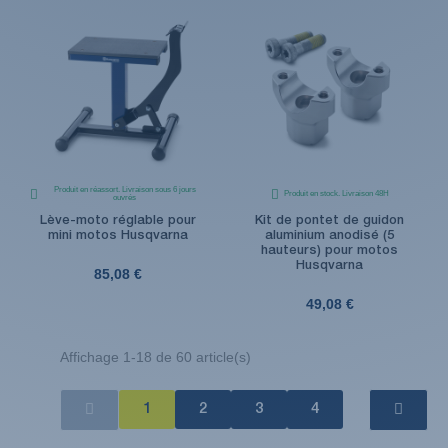
Produit en réassort. Livraison sous 6 jours
Produit en stock. Livraison 48H
ouvrés
Lève-moto réglable pour
Kit de pontet de guidon
mini motos Husqvarna
aluminium anodisé (5
hauteurs) pour motos
Husqvarna
85,08 €
49,08 €
Affichage 1-18 de 60 article(s)
1
2
3
4