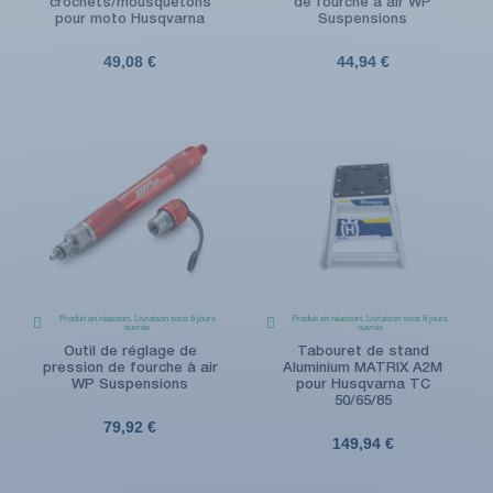
crochets/mousquetons
de fourche à air WP
pour moto Husqvarna
Suspensions
49,08 €
44,94 €
Produit en réassort. Livraison sous 6 jours
Produit en réassort. Livraison sous 6 jours
ouvrés
ouvrés
Outil de réglage de
Tabouret de stand
pression de fourche à air
Aluminium MATRIX A2M
WP Suspensions
pour Husqvarna TC
50/65/85
79,92 €
149,94 €