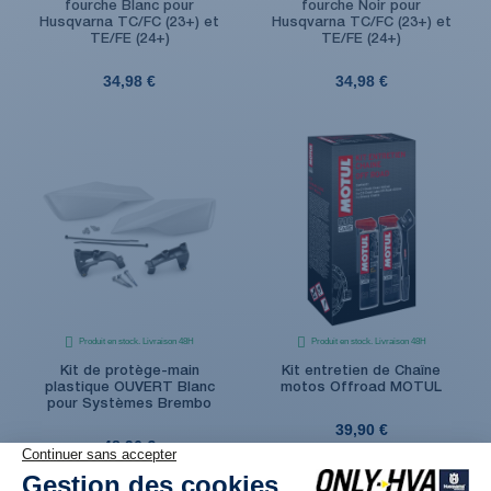
fourche Blanc pour
fourche Noir pour
Husqvarna TC/FC (23+) et
Husqvarna TC/FC (23+) et
TE/FE (24+)
TE/FE (24+)
34,98 €
34,98 €
Produit en stock. Livraison 48H
Produit en stock. Livraison 48H
Kit de protège-main
Kit entretien de Chaîne
plastique OUVERT Blanc
motos Offroad MOTUL
pour Systèmes Brembo
39,90 €
48,96 €