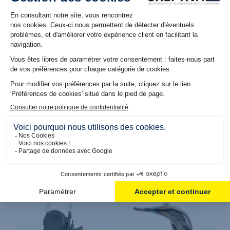
Produit en stock. Livraison 48H
Produit en stock. Livraison 48H
Lubrifiant de chaîne moto
Lubrifiant de chaîne
OFFROAD MOTUL C3
Motorex "Chain Lube
Offroad" Motos Tout-
terrain Husqvarna (500ml)
19,90 €
22,50 €