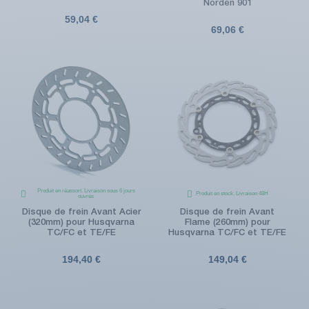
Norden 901
59,04 €
69,06 €
Produit en réassort. Livraison sous 6 jours
Produit en stock. Livraison 48H
ouvrés
Disque de frein Avant Acier
Disque de frein Avant
(320mm) pour Husqvarna
Flame (260mm) pour
TC/FC et TE/FE
Husqvarna TC/FC et TE/FE
(1 avis)
194,40 €
149,04 €