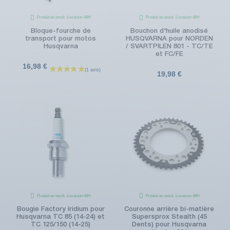
Produit en stock. Livraison 48H
Produit en stock. Livraison 48H
Bloque-fourche de
Bouchon d'huile anodisé
transport pour motos
HUSQVARNA pour NORDEN
Husqvarna
/ SVARTPILEN 801 - TC/TE
et FC/FE
16,98 €
19,98 €
Produit en stock. Livraison 48H
Produit en stock. Livraison 48H
Bougie Factory iridium pour
Couronne arrière bi-matière
Husqvarna TC 85 (14-24) et
Supersprox Stealth (45
TC 125/150 (14-25)
Dents) pour Husqvarna