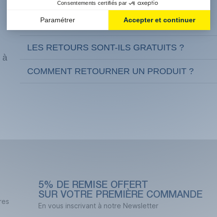
QUELS SONT NOS DÉLAIS DE LIVRAISON ?
LES RETOURS SONT-ILS GRATUITS ?
 à
COMMENT RETOURNER UN PRODUIT ?
5% DE REMISE OFFERT
SUR VOTRE PREMIÈRE COMMANDE
res
En vous inscrivant à notre Newsletter