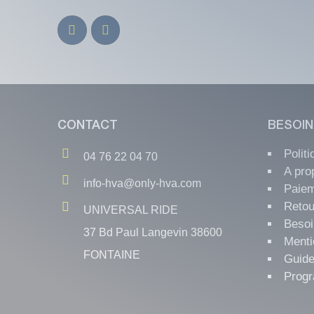
CONTACT
BESOIN
Polit
04 76 22 04 70
A pro
info-hva@only-hva.com
Paiem
Retou
UNIVERSAL RIDE
Besoi
37 Bd Paul Langevin 38600
Menti
FONTAINE
Guide
Progr