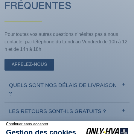
FRÉQUENTES
Pour toutes vos autres questions n'hésitez pas à nous
contacter par téléphone du Lundi au Vendredi de 10h à 12
h et de 14h à 18h
APPELEZ-NOUS
QUELS SONT NOS DÉLAIS DE LIVRAISON
?
LES RETOURS SONT-ILS GRATUITS ?
COMMENT RETOURNER UN PRODUIT ?