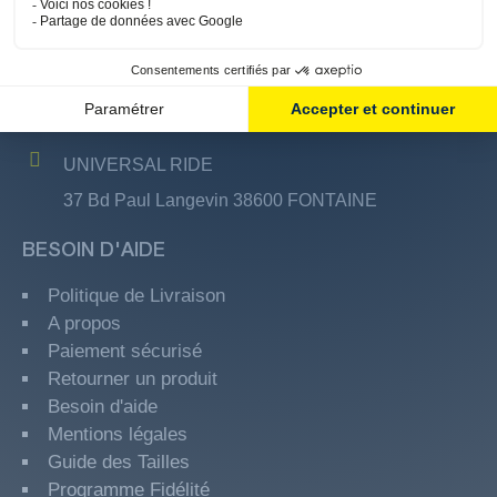
CONTACT
04 76 22 04 70
info-hva@only-hva.com
UNIVERSAL RIDE
37 Bd Paul Langevin 38600 FONTAINE
BESOIN D'AIDE
Politique de Livraison
A propos
Paiement sécurisé
Retourner un produit
Besoin d'aide
Mentions légales
Guide des Tailles
Programme Fidélité