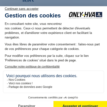
59,04 €
449,04 €
Produit en stock. Livraison 48H
Produit en stock. Livraison 48H
Kit d'arceau de protège
Kit de protège main
main plastique seuls
Factory Racing plastique
OUVERT Noir/Noir pour
TC/FC (14-25) et TE/FE (14-
37,98 €
17)
49,08 €