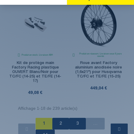
Produit en réassort. Livraison sous 6 jours
Produit en stock. Livraison 48H
ouvrés
Kit de protège main
Roue avant Factory
Factory Racing plastique
aluminium anodisée noire
OUVERT Blanc/Noir pour
(1,6x21") pour Husqvarna
TC/FC (14-25) et TE/FE (14-
TC/FC et TE/FE (15-25)
17)
449,04 €
49,08 €
Affichage 1-18 de 239 article(s)
1
2
3
…