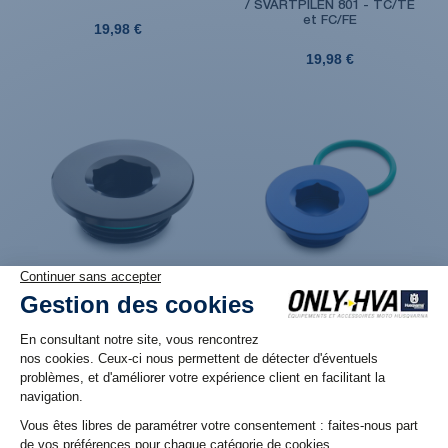
/ SVARTPILEN 801 - TC/TE
et FC/FE
19,98 €
19,98 €
Produit en réassort. Livraison sous 6 jours
Produit en stock. Livraison 48H
ouvrés
Bouchon de carter
Bouchon de carter
d'alternateur anodisé Noir
d'alternateur Factory
pour motos Husqvarna FC /
Racing anodisé bleu pour
FE / NORDEN / SVARPILEN /
FC (16-25) et FE (17-25)
701
19,98 €
19,98 €