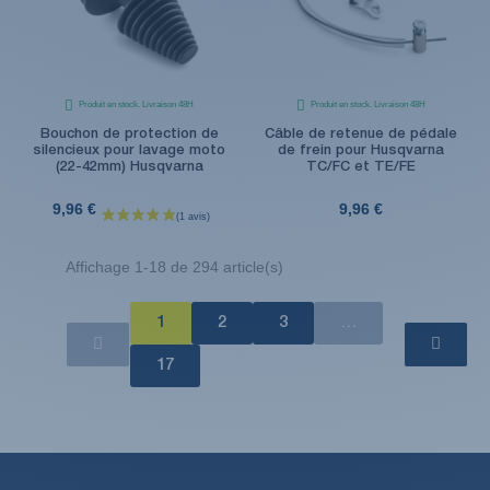
Produit en stock. Livraison 48H
Produit en stock. Livraison 48H
Bouchon de protection de
Câble de retenue de pédale
silencieux pour lavage moto
de frein pour Husqvarna
(22-42mm) Husqvarna
TC/FC et TE/FE
9,96 €
9,96 €
Affichage 1-18 de 294 article(s)
1
2
3
…
17
(1 avis)