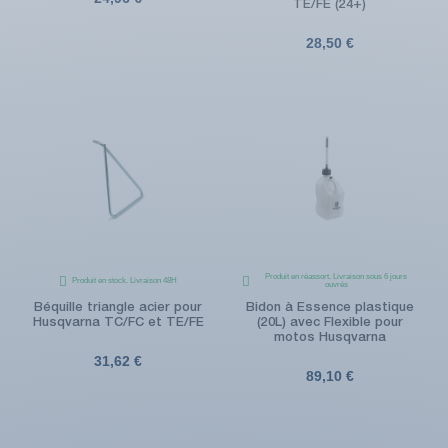
TE/FE (24+)
28,50 €
Produit en réassort. Livraison sous 6 jours
Produit en stock. Livraison 48H
ouvrés
Béquille triangle acier pour
Bidon à Essence plastique
Husqvarna TC/FC et TE/FE
(20L) avec Flexible pour
motos Husqvarna
31,62 €
89,10 €