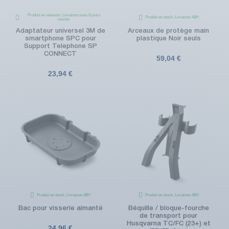
Produit en réassort. Livraison sous 6 jours
Produit en stock. Livraison 48H
ouvrés
Adaptateur universel 3M de
Arceaux de protège main
smartphone SPC pour
plastique Noir seuls
Support Telephone SP
CONNECT
59,04 €
23,94 €
Produit en stock. Livraison 48H
Produit en stock. Livraison 48H
Bac pour visserie aimanté
Béquille / bloque-fourche
de transport pour
Husqvarna TC/FC (23+) et
24,96 €