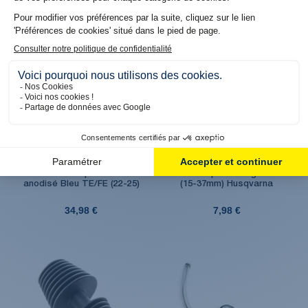
Produit en stock. Livraison 48H
Produit en stock. Livraison 48H
Bouchon de carter de
Bouchon de protection de
réservoir de liquide de frein
silencieux pour lavage moto
anodisé Bleu TE/FE (22-25)
(15-37mm) Husqvarna
34,98 €
7,98 €