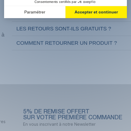
QUELS SONT NOS DÉLAIS DE LIVRAISON ?
LES RETOURS SONT-ILS GRATUITS ?
 à
COMMENT RETOURNER UN PRODUIT ?
5% DE REMISE OFFERT
SUR VOTRE PREMIÈRE COMMANDE
res
En vous inscrivant à notre Newsletter