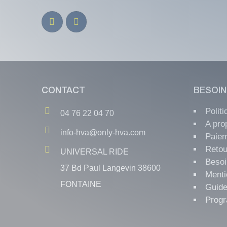
CONTACT
BESOIN
Polit
04 76 22 04 70
A pro
info-hva@only-hva.com
Paiem
Retou
UNIVERSAL RIDE
Besoi
37 Bd Paul Langevin 38600
Menti
FONTAINE
Guide
Progr