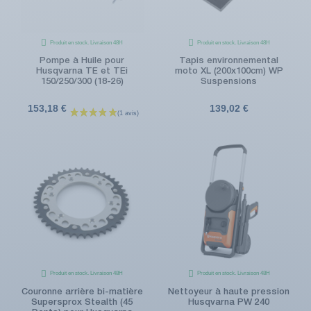
Produit en stock. Livraison 48H
Produit en stock. Livraison 48H
Pompe à Huile pour
Tapis environnemental
Husqvarna TE et TEi
moto XL (200x100cm) WP
150/250/300 (18-26)
Suspensions
153,18 €
139,02 €
Produit en stock. Livraison 48H
Produit en stock. Livraison 48H
Couronne arrière bi-matière
Nettoyeur à haute pression
Supersprox Stealth (45
Husqvarna PW 240