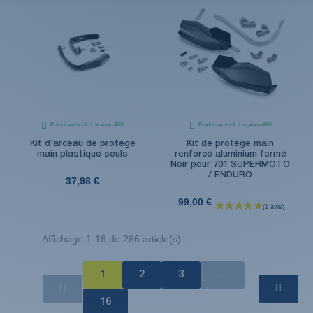
Produit en stock. Livraison 48H
Produit en stock. Livraison 48H
Kit d'arceau de protège
Kit de protège main
main plastique seuls
renforcé aluminium fermé
Noir pour 701 SUPERMOTO
/ ENDURO
37,98 €
99,00 €
Affichage 1-18 de 286 article(s)
1
2
3
…
16