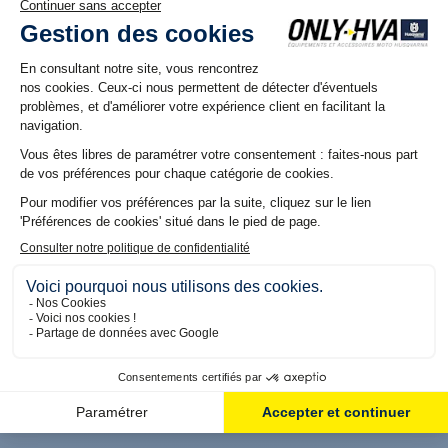
Husqvarna FC/TC et FE/TE
Husqvarna FC/TC et FE/TE
65,04 €
65,04 €
Produit en stock. Livraison 48H
Produit en stock. Livraison 48H
Arceaux de protège main
Roue avant Factory
plastique Noir seuls
aluminium anodisée Bleu
(1,6x21") pour Husqvarna
TC/FC (23+) et TE/FE (24+)
59,04 €
449,04 €