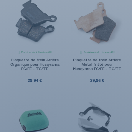
Produit en stock. Livraison 48H
Produit en stock. Livraison 48H
Plaquette de frein Arrière
Plaquette de frein Arrière
Organique pour Husqvarna
Métal fritté pour
(1 avis)
FC/FE - TC/TE
Husqvarna FC/FE - TC/TE
29,94 €
39,96 €