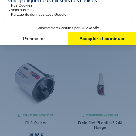
Produit en stock. Livraison 48H
Produit en stock. Livraison 48H
Démonte-pneu court
Démonte-pneu long
Husqvarna
Husqvarna
14,94 €
17,94 €
Produit en stock. Livraison 48H
Produit en stock. Livraison 48H
Fil à freiner
Frein filet "Loctite" 243
Rouge
49,98 €